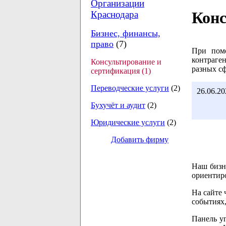
Организации
Конс
Краснодара
Бизнес, финансы,
право
(7)
При пом
контраген
Консультирование и
разных сф
сертификация (1)
Переводческие услуги
(2)
26.06.20
Бухучёт и аудит
(2)
Юридические услуги
(2)
Добавить фирму
Наш бизн
ориентир
На сайте 
событиях,
Панель уп