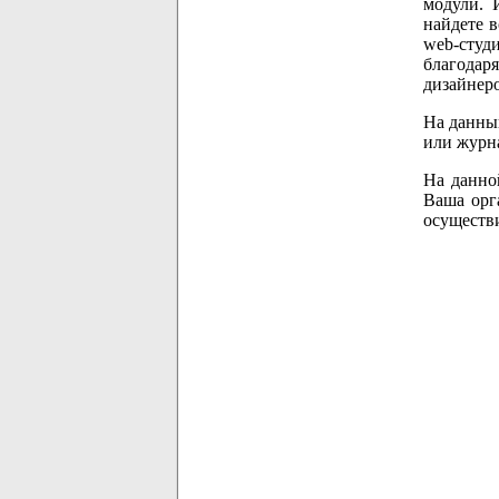
модули. 
найдете в
web-студ
благодаря
дизайнеро
На данный
или журна
На данно
Ваша орг
осуществи