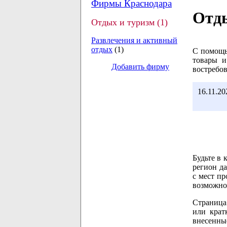
Фирмы Краснодара
Отды
Отдых и туризм (1)
Развлечения и активный
отдых
(1)
С помощь
товары и
Добавить фирму
востребо
16.11.20
Будьте в 
регион да
с мест пр
возможно
Страница 
или крат
внесенны