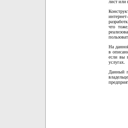
лист или 
Конструк
интернет
разработк
что тоже
реализов
пользоват
На данно
в описан
если вы 
услугах.
Данный п
владельц
предприя