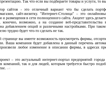
презентацию. Так что если вы подбираете товары и услуги, то в
тор сайтов - это отличный вариант что бы сделать портфо
-магазин, сайт-визитку. "Интернет-Столица" – это онлайнов
и и размещения в сети полноценного сайта. Акцент здесь делает
, конечно, возможно, а на создание веб-представительства 
ана добавлением опций и различными настройками. При таком
елю трудно будет что-то сделать не так.
й странице вы имеете возможность просмотреть фирмы, отсор
ии. Ваша компания будет добавлена в данный перечень автомат
произвели любое изменение в описании фирмы, в адресах пре
роект – это актуальный интернет-портал предприятий города и
ев компаний, так и для людей, которым требуется быстро подо
тие.
xr4