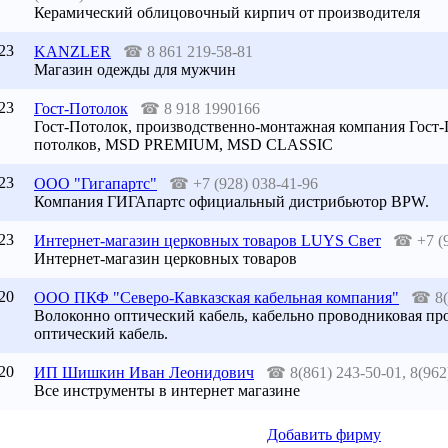
Керамический облицовочный кирпич от производителя
23
KANZLER
☎
8 861 219-58-81
Магазин одежды для мужчин
23
Гост-Потолок
☎
8 918 1990166
Гост-Потолок, производственно-монтажная компания Гост
потолков, MSD PREMIUM, MSD CLASSIC
23
ООО "Гигапартс"
☎
+7 (928) 038-41-96
Компания ГИГАпартс официальный дистрибьютор BPW.
23
Интернет-магазин церковных товаров LUYS Свет
☎
+7 (
Интернет-магазин церковных товаров
20
ООО ПКФ "Северо-Кавказская кабельная компания"
☎
8
Волоконно оптический кабель, кабельно проводниковая про
оптический кабель.
20
ИП Шишкин Иван Леонидович
☎
8(861) 243-50-01, 8(962
Все инструменты в интернет магазине
Добавить фирму