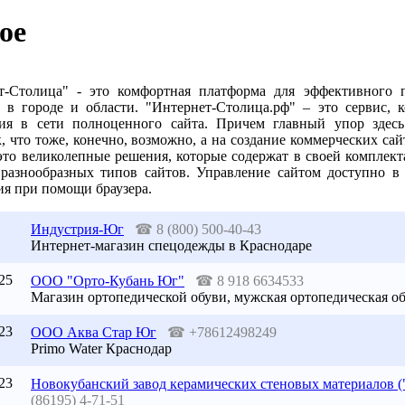
ое
т-Столица" - это комфортная платформа для эффективного 
 в городе и области. "Интернет-Столица.рф" – это сервис, 
ия в сети полноценного сайта. Причем главный упор здесь
, что тоже, конечно, возможно, а на создание коммерческих са
 это великолепные решения, которые содержат в своей комплек
 разнообразных типов сайтов. Управление сайтом доступно в
ия при помощи браузера.
Индустрия-Юг
☎
8 (800) 500-40-43
Интернет-магазин спецодежды в Краснодаре
25
ООО "Орто-Кубань Юг"
☎
8 918 6634533
Магазин ортопедической обуви, мужская ортопедическая обу
23
ООО Аква Стар Юг
☎
+78612498249
Primo Water Краснодар
23
Новокубанский завод керамических стеновых материалов
(86195) 4-71-51