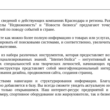
а сведений о действующих компаниях Краснодара и региона. Раз
елы "Недвижимость" и "Новости бизнеса" предлагают точк
ей по поводу событий в стране.
те как можно более полную информацию о товарах или услугах
ировать её поисковыми системами, и соответственно, увеличить
ователями.
 из набора различных инструментов, которая предоставляет воз
циализированных знаний. "Internet-Stolica" – интуитивный 
ых специальностей или творческих личностей, начинающих п
онструктора представляет собой многофункциональный инте
вания дизайна, продвижения сайта, создания страниц.
ствами навигации и структурирования информации. Благо
но добавляется в базу. Вы всегда сможете увидеть актуальную
 только открывшимся. Наш интернет-ресурс предприятий и
меру, спортивное оборудование или жироуловители, так и биз