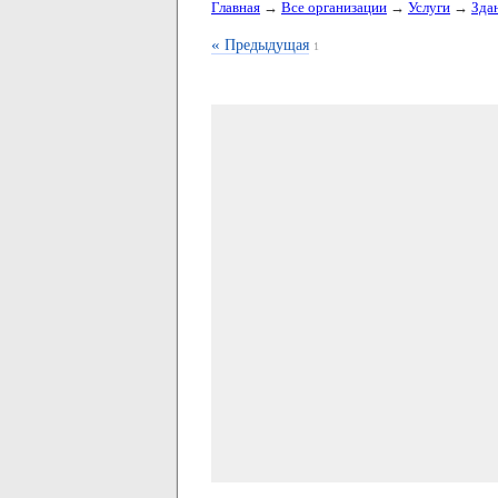
Главная
→
Все организации
→
Услуги
→
Зда
«
Предыдущая
1